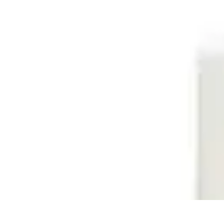
Pilotos Fórmula 1
Finanzas
Tecnología
Carrera Profesional
Historia
Rendimiento de Piloto
Pilotos Fórmula 1