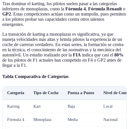
Tras dominar el karting, los pilotos suelen pasar a las categorías
inferiores de monoplazas, como la
Fórmula 4
,
Fórmula Renault
o
GP2
. Estas competiciones actúan como un trampolín, pues permiten
a los pilotos probar sus capacidades contra otros talentos
emergentes.
La transición de karting a monoplazas es significativa, ya que
maneja velocidades más altas y brinda pilotos la experiencia de un
coche de carreras verdadero. En estas series, la formación se centra
en la técnica, el conocimiento de las normativas y la mecánica del
automóvil. Un estudio realizado por la
FIA
indica que casi el
80%
de los pilotos de F1 actuales han competido en F4 o GP2 antes de
llegar a la F1.
Tabla Comparativa de Categorías
Categoría
Tipo de Coche
Puesta a Punto
Nivel de Comp
Karting
Kart
Baja
Local
Fórmula 4
Monoplaza
Media
Nacional