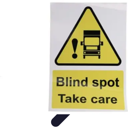
Pilotos Fórmula 1
Finanzas
Tecnología
Carrera Profesional
Historia
Rendimiento de
Pilotos
Pilotos Fórmula 1