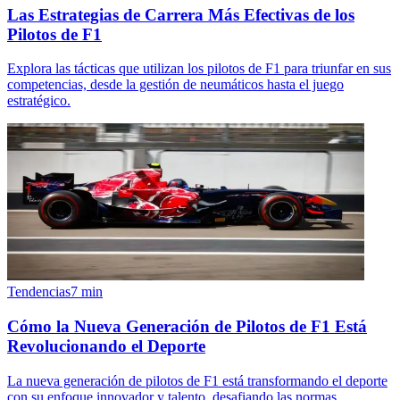
Las Estrategias de Carrera Más Efectivas de los
Pilotos de F1
Explora las tácticas que utilizan los pilotos de F1 para triunfar en sus
competencias, desde la gestión de neumáticos hasta el juego
estratégico.
Tendencias
7
min
Cómo la Nueva Generación de Pilotos de F1 Está
Revolucionando el Deporte
La nueva generación de pilotos de F1 está transformando el deporte
con su enfoque innovador y talento, desafiando las normas