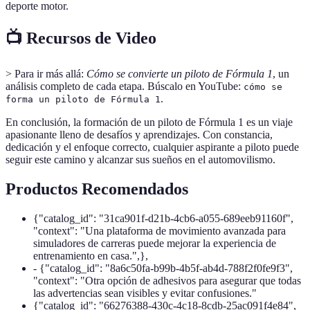
deporte motor.
📺 Recursos de Video
> Para ir más allá:
Cómo se convierte un piloto de Fórmula 1
, un
análisis completo de cada etapa. Búscalo en YouTube:
cómo se
.
forma un piloto de Fórmula 1
En conclusión, la formación de un piloto de Fórmula 1 es un viaje
apasionante lleno de desafíos y aprendizajes. Con constancia,
dedicación y el enfoque correcto, cualquier aspirante a piloto puede
seguir este camino y alcanzar sus sueños en el automovilismo.
Productos Recomendados
{"catalog_id": "31ca901f-d21b-4cb6-a055-689eeb91160f",
"context": "Una plataforma de movimiento avanzada para
simuladores de carreras puede mejorar la experiencia de
entrenamiento en casa.",},
- {"catalog_id": "8a6c50fa-b99b-4b5f-ab4d-788f2f0fe9f3",
"context": "Otra opción de adhesivos para asegurar que todas
las advertencias sean visibles y evitar confusiones."
{"catalog_id": "66276388-430c-4c18-8cdb-25ac091f4e84",