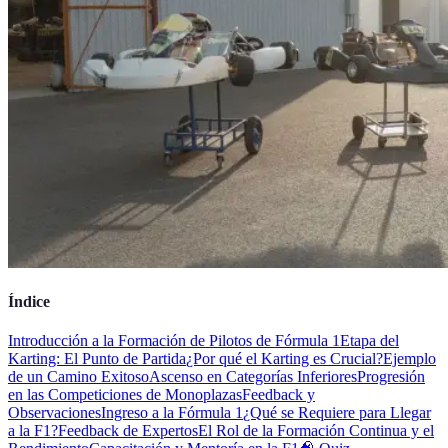
Índice
Introducción a la Formación de Pilotos de Fórmula 1
Etapa del
Karting: El Punto de Partida
¿Por qué el Karting es Crucial?
Ejemplo
de un Camino Exitoso
Ascenso en Categorías Inferiores
Progresión
en las Competiciones de Monoplazas
Feedback y
Observaciones
Ingreso a la Fórmula 1
¿Qué se Requiere para Llegar
a la F1?
Feedback de Expertos
El Rol de la Formación Continua y el