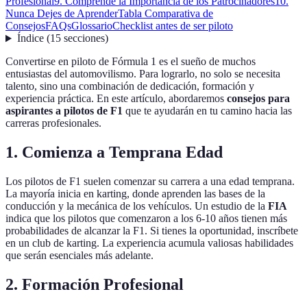
Profesional
9. Comprende la Importancia de los Patrocinadores
10.
Nunca Dejes de Aprender
Tabla Comparativa de
Consejos
FAQs
Glossario
Checklist antes de ser piloto
Índice
(
15
secciones
)
Convertirse en piloto de Fórmula 1 es el sueño de muchos
entusiastas del automovilismo. Para lograrlo, no solo se necesita
talento, sino una combinación de dedicación, formación y
experiencia práctica. En este artículo, abordaremos
consejos para
aspirantes a pilotos de F1
que te ayudarán en tu camino hacia las
carreras profesionales.
1. Comienza a Temprana Edad
Los pilotos de F1 suelen comenzar su carrera a una edad temprana.
La mayoría inicia en karting, donde aprenden las bases de la
conducción y la mecánica de los vehículos. Un estudio de la
FIA
indica que los pilotos que comenzaron a los 6-10 años tienen más
probabilidades de alcanzar la F1. Si tienes la oportunidad, inscríbete
en un club de karting. La experiencia acumula valiosas habilidades
que serán esenciales más adelante.
2. Formación Profesional