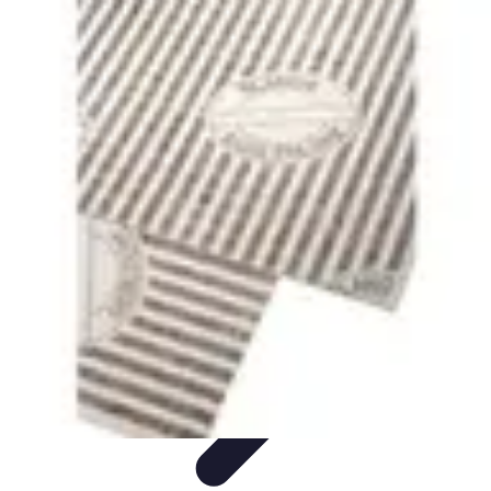
Pilotos Fórmula 1
Finanzas
Tecnología
Carrera Profesional
Historia
Rendimiento de
Pilotos
Pilotos Fórmula 1