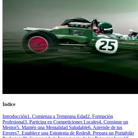
Índice
Introducción
1. Comienza a Temprana Edad
2. Formación
Profesional
3. Participa en Competiciones Locales
4. Consigue un
Mentor
5. Mantén una Mentalidad Saludable
6. Aprende de tus
Errores
7. Establece una Estrategia de Redes
8. Prepara un Portafolio