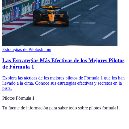
Estrategias de Pilotos
6
min
Las Estrategias Más Efectivas de los Mejores Pilotos
de Fórmula 1
Explora las tácticas de los mejores pilotos de Fórmula 1 que los han
llevado a la cima. Conoce sus estrategias efectivas y secretos en la
pista.
Pilotos Fórmula 1
Tu fuente de información para saber todo sobre
pilotos formula1
.