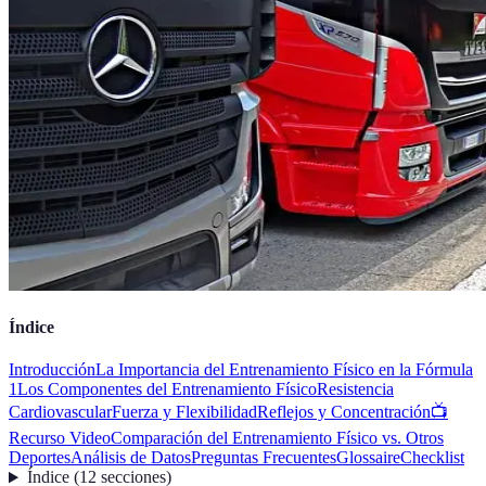
Índice
Introducción
La Importancia del Entrenamiento Físico en la Fórmula
1
Los Componentes del Entrenamiento Físico
Resistencia
Cardiovascular
Fuerza y Flexibilidad
Reflejos y Concentración
📺
Recurso Video
Comparación del Entrenamiento Físico vs. Otros
Deportes
Análisis de Datos
Preguntas Frecuentes
Glossaire
Checklist
Índice
(
12
secciones
)