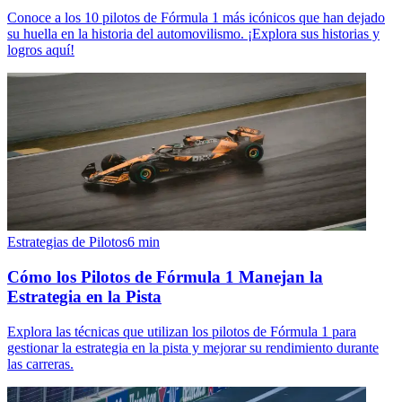
Conoce a los 10 pilotos de Fórmula 1 más icónicos que han dejado
su huella en la historia del automovilismo. ¡Explora sus historias y
logros aquí!
Estrategias de Pilotos
6
min
Cómo los Pilotos de Fórmula 1 Manejan la
Estrategia en la Pista
Explora las técnicas que utilizan los pilotos de Fórmula 1 para
gestionar la estrategia en la pista y mejorar su rendimiento durante
las carreras.