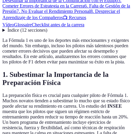
Desestimar la Importancia de la Comunicación con el Equipo
5.
Cometer Errores de Estrategia en la Carrera
6. Falta de Gestión de la
Presión
7. No Evaluar el Rendimiento Personal
8. Despreciar el
Aprendizaje de los Compañeros
📺 Recursos
Vídeo
Glossaire
Checklist antes de la carrera
Índice
(
12
secciones
)
La Fórmula 1 es uno de los deportes más emocionantes y exigentes
del mundo. Sin embargo, incluso los pilotos más talentosos pueden
cometer errores decisivos que pueden afectar su desempeño y
resultados. En este artículo, analizaremos los errores comunes que
los pilotos de F1 deben evitar para maximizar su éxito en la pista.
1. Subestimar la Importancia de la
Preparación Física
La preparación física es crucial para cualquier piloto de Fórmula 1.
Muchos novatos tienden a subestimar lo mucho que su estado físico
puede afectar su rendimiento en carrera. Un estudio del
INSEE
muestra que los pilotos que siguen un régimen estricto de
entrenamiento pueden reducir su tiempo de reacción hasta un 20%.
Un buen programa de entrenamiento incluye ejercicios de
resistencia, fuerza y flexibilidad, así como técnicas de respiración
para mantener la calma en situaciones estresantes. La falta de