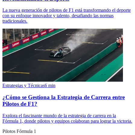
La nueva generación de pilotos de F1 está transformando el deporte
con su enfoque innovador y talento, desafiando las normas
tradicionales.
Estrategias y Técnicas
6
min
¿Cómo se Gestiona la Estrategia de Carrera entre
Pilotos de F1?
Explora el fascinante mundo de la estrategia de carrera en la
Fórmula 1, donde pilotos y equipos colaboran para lograr la victoria.
Pilotos Fórmula 1