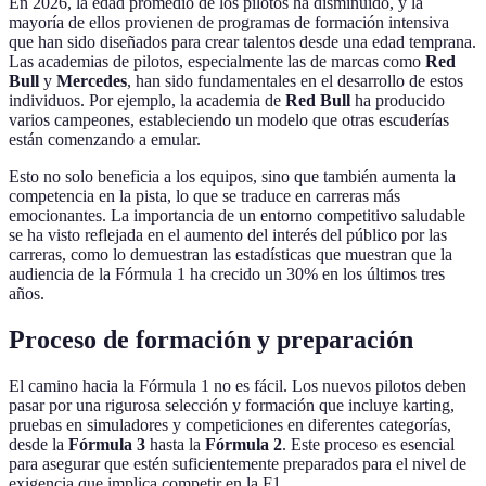
En 2026, la edad promedio de los pilotos ha disminuido, y la
mayoría de ellos provienen de programas de formación intensiva
que han sido diseñados para crear talentos desde una edad temprana.
Las academias de pilotos, especialmente las de marcas como
Red
Bull
y
Mercedes
, han sido fundamentales en el desarrollo de estos
individuos. Por ejemplo, la academia de
Red Bull
ha producido
varios campeones, estableciendo un modelo que otras escuderías
están comenzando a emular.
Esto no solo beneficia a los equipos, sino que también aumenta la
competencia en la pista, lo que se traduce en carreras más
emocionantes. La importancia de un entorno competitivo saludable
se ha visto reflejada en el aumento del interés del público por las
carreras, como lo demuestran las estadísticas que muestran que la
audiencia de la Fórmula 1 ha crecido un 30% en los últimos tres
años.
Proceso de formación y preparación
El camino hacia la Fórmula 1 no es fácil. Los nuevos pilotos deben
pasar por una rigurosa selección y formación que incluye karting,
pruebas en simuladores y competiciones en diferentes categorías,
desde la
Fórmula 3
hasta la
Fórmula 2
. Este proceso es esencial
para asegurar que estén suficientemente preparados para el nivel de
exigencia que implica competir en la F1.