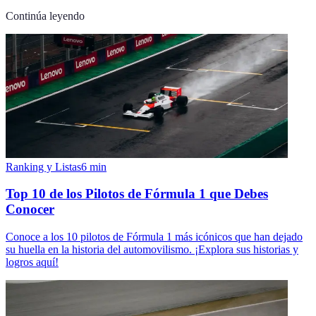
Continúa leyendo
Ranking y Listas
6
min
Top 10 de los Pilotos de Fórmula 1 que Debes
Conocer
Conoce a los 10 pilotos de Fórmula 1 más icónicos que han dejado
su huella en la historia del automovilismo. ¡Explora sus historias y
logros aquí!