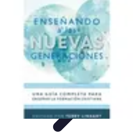
Pilotos Fórmula 1
Finanzas
Tecnología
Carrera Profesional
Historia
Rendimiento de
Pilotos
Pilotos Fórmula 1