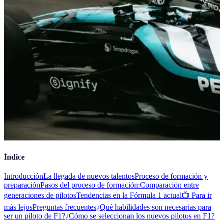
Índice
Introducción
La llegada de nuevos talentos
Proceso de formación y
preparación
Pasos del proceso de formación:
Comparación entre
generaciones de pilotos
Tendencias en la Fórmula 1 actual
📺 Para ir
más lejos
Preguntas frecuentes
¿Qué habilidades son necesarias para
ser un piloto de F1?
¿Cómo se seleccionan los nuevos pilotos en F1?