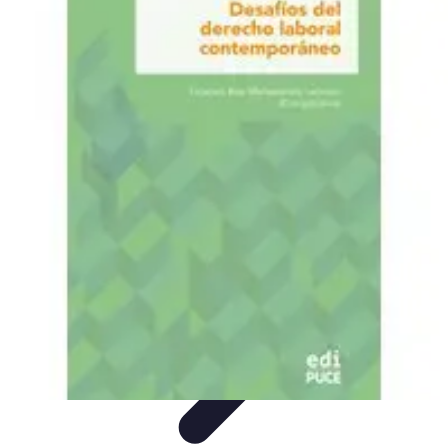
Pilotos Fórmula 1
Finanzas
Tecnología
Carrera Profesional
Historia
Rendimiento de
Pilotos
Pilotos Fórmula 1