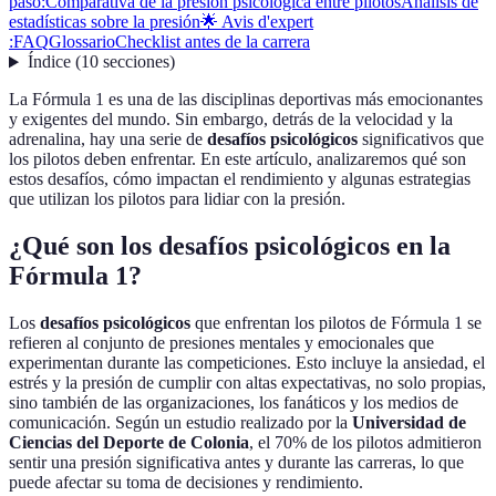
paso:
Comparativa de la presión psicológica entre pilotos
Análisis de
estadísticas sobre la presión
🌟 Avis d'expert
:
FAQ
Glossario
Checklist antes de la carrera
Índice
(
10
secciones
)
La Fórmula 1 es una de las disciplinas deportivas más emocionantes
y exigentes del mundo. Sin embargo, detrás de la velocidad y la
adrenalina, hay una serie de
desafíos psicológicos
significativos que
los pilotos deben enfrentar. En este artículo, analizaremos qué son
estos desafíos, cómo impactan el rendimiento y algunas estrategias
que utilizan los pilotos para lidiar con la presión.
¿Qué son los desafíos psicológicos en la
Fórmula 1?
Los
desafíos psicológicos
que enfrentan los pilotos de Fórmula 1 se
refieren al conjunto de presiones mentales y emocionales que
experimentan durante las competiciones. Esto incluye la ansiedad, el
estrés y la presión de cumplir con altas expectativas, no solo propias,
sino también de las organizaciones, los fanáticos y los medios de
comunicación. Según un estudio realizado por la
Universidad de
Ciencias del Deporte de Colonia
, el 70% de los pilotos admitieron
sentir una presión significativa antes y durante las carreras, lo que
puede afectar su toma de decisiones y rendimiento.