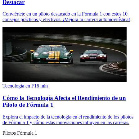
Destacar
Conviértete en un piloto destacado en la Fórmula 1 con estos 10
consejos prácticos y efectivos. ¡Mejora tu carrera automovilística!
Tecnología en F1
6
min
Cómo la Tecnología Afecta el Rendimiento de un
Piloto de Fórmula 1
Explora el impacto de la tecnología en el rendimiento de los pilotos
de Fórmula 1 y cómo estas innovaciones influyen en las carreras.
Pilotos Fórmula 1