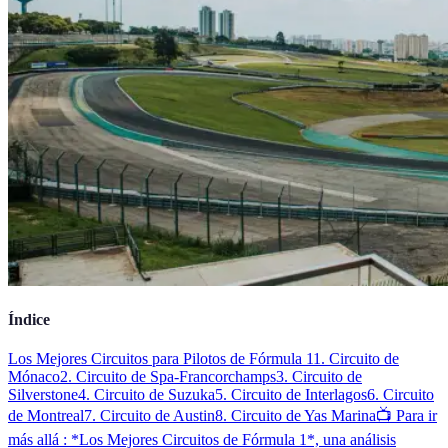
Índice
Los Mejores Circuitos para Pilotos de Fórmula 1
1. Circuito de
Mónaco
2. Circuito de Spa-Francorchamps
3. Circuito de
Silverstone
4. Circuito de Suzuka
5. Circuito de Interlagos
6. Circuito
de Montreal
7. Circuito de Austin
8. Circuito de Yas Marina
📺 Para ir
más allá : *Los Mejores Circuitos de Fórmula 1*, una análisis