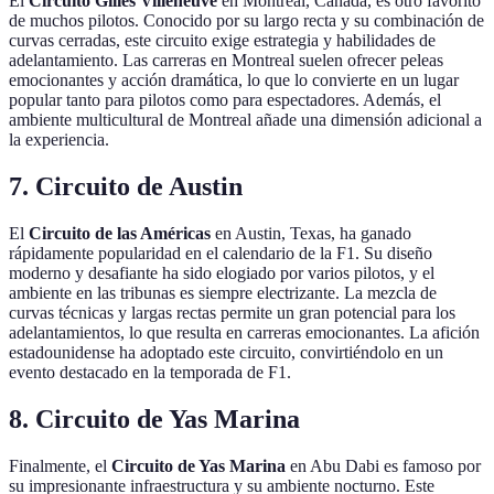
El
Circuito Gilles Villeneuve
en Montreal, Canadá, es otro favorito
de muchos pilotos. Conocido por su largo recta y su combinación de
curvas cerradas, este circuito exige estrategia y habilidades de
adelantamiento. Las carreras en Montreal suelen ofrecer peleas
emocionantes y acción dramática, lo que lo convierte en un lugar
popular tanto para pilotos como para espectadores. Además, el
ambiente multicultural de Montreal añade una dimensión adicional a
la experiencia.
7. Circuito de Austin
El
Circuito de las Américas
en Austin, Texas, ha ganado
rápidamente popularidad en el calendario de la F1. Su diseño
moderno y desafiante ha sido elogiado por varios pilotos, y el
ambiente en las tribunas es siempre electrizante. La mezcla de
curvas técnicas y largas rectas permite un gran potencial para los
adelantamientos, lo que resulta en carreras emocionantes. La afición
estadounidense ha adoptado este circuito, convirtiéndolo en un
evento destacado en la temporada de F1.
8. Circuito de Yas Marina
Finalmente, el
Circuito de Yas Marina
en Abu Dabi es famoso por
su impresionante infraestructura y su ambiente nocturno. Este