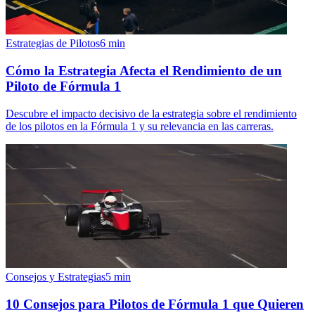
Estrategias de Pilotos
6
min
Cómo la Estrategia Afecta el Rendimiento de un
Piloto de Fórmula 1
Descubre el impacto decisivo de la estrategia sobre el rendimiento
de los pilotos en la Fórmula 1 y su relevancia en las carreras.
Consejos y Estrategias
5
min
10 Consejos para Pilotos de Fórmula 1 que Quieren