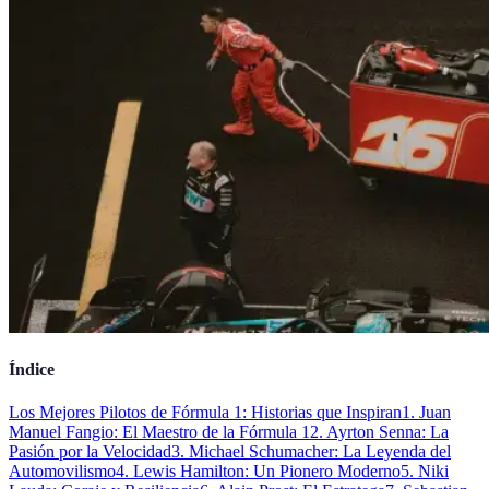
Índice
Los Mejores Pilotos de Fórmula 1: Historias que Inspiran
1. Juan
Manuel Fangio: El Maestro de la Fórmula 1
2. Ayrton Senna: La
Pasión por la Velocidad
3. Michael Schumacher: La Leyenda del
Automovilismo
4. Lewis Hamilton: Un Pionero Moderno
5. Niki