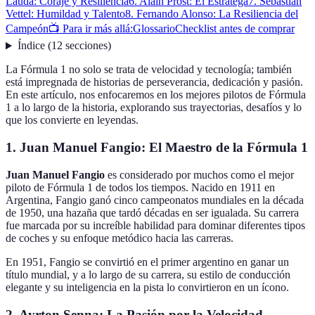
Lauda: Coraje y Resiliencia
6. Alain Prost: El Estratega
7. Sebastian
Vettel: Humildad y Talento
8. Fernando Alonso: La Resiliencia del
Campeón
📺 Para ir más allá:
Glossario
Checklist antes de comprar
Índice
(
12
secciones
)
La Fórmula 1 no solo se trata de velocidad y tecnología; también
está impregnada de historias de perseverancia, dedicación y pasión.
En este artículo, nos enfocaremos en los mejores pilotos de Fórmula
1 a lo largo de la historia, explorando sus trayectorias, desafíos y lo
que los convierte en leyendas.
1. Juan Manuel Fangio: El Maestro de la Fórmula 1
Juan Manuel Fangio
es considerado por muchos como el mejor
piloto de Fórmula 1 de todos los tiempos. Nacido en 1911 en
Argentina, Fangio ganó cinco campeonatos mundiales en la década
de 1950, una hazaña que tardó décadas en ser igualada. Su carrera
fue marcada por su increíble habilidad para dominar diferentes tipos
de coches y su enfoque metódico hacia las carreras.
En 1951, Fangio se convirtió en el primer argentino en ganar un
título mundial, y a lo largo de su carrera, su estilo de conducción
elegante y su inteligencia en la pista lo convirtieron en un ícono.
2. Ayrton Senna: La Pasión por la Velocidad