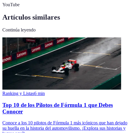
YouTube
Artículos similares
Continúa leyendo
Ranking y Listas
6
min
Top 10 de los Pilotos de Fórmula 1 que Debes
Conocer
Conoce a los 10 pilotos de Fórmula 1 más icónicos que han dejado
su huella en la historia del automovilismo. ¡Explora sus historias y