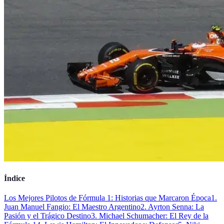
Índice
Los Mejores Pilotos de Fórmula 1: Historias que Marcaron Época
1.
Juan Manuel Fangio: El Maestro Argentino
2. Ayrton Senna: La
Pasión y el Trágico Destino
3. Michael Schumacher: El Rey de la