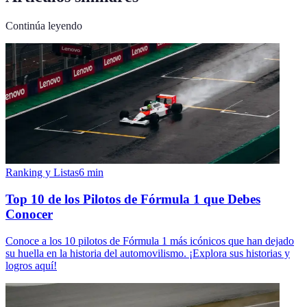
Continúa leyendo
Ranking y Listas
6
min
Top 10 de los Pilotos de Fórmula 1 que Debes
Conocer
Conoce a los 10 pilotos de Fórmula 1 más icónicos que han dejado
su huella en la historia del automovilismo. ¡Explora sus historias y
logros aquí!