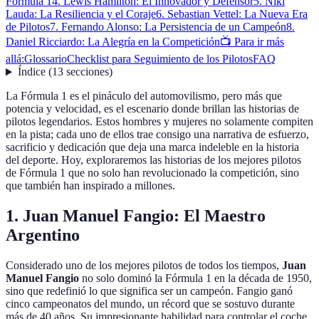
Fórmula 1
4. Lewis Hamilton: El Innovador y Defensor
5. Niki
Lauda: La Resiliencia y el Coraje
6. Sebastian Vettel: La Nueva Era
de Pilotos
7. Fernando Alonso: La Persistencia de un Campeón
8.
Daniel Ricciardo: La Alegría en la Competición
📺 Para ir más
allá:
Glossario
Checklist para Seguimiento de los Pilotos
FAQ
Índice
(
13
secciones
)
La Fórmula 1 es el pináculo del automovilismo, pero más que
potencia y velocidad, es el escenario donde brillan las historias de
pilotos legendarios. Estos hombres y mujeres no solamente compiten
en la pista; cada uno de ellos trae consigo una narrativa de esfuerzo,
sacrificio y dedicación que deja una marca indeleble en la historia
del deporte. Hoy, exploraremos las historias de los mejores pilotos
de Fórmula 1 que no solo han revolucionado la competición, sino
que también han inspirado a millones.
1. Juan Manuel Fangio: El Maestro
Argentino
Considerado uno de los mejores pilotos de todos los tiempos,
Juan
Manuel Fangio
no solo dominó la Fórmula 1 en la década de 1950,
sino que redefinió lo que significa ser un campeón. Fangio ganó
cinco campeonatos del mundo, un récord que se sostuvo durante
más de 40 años. Su impresionante habilidad para controlar el coche