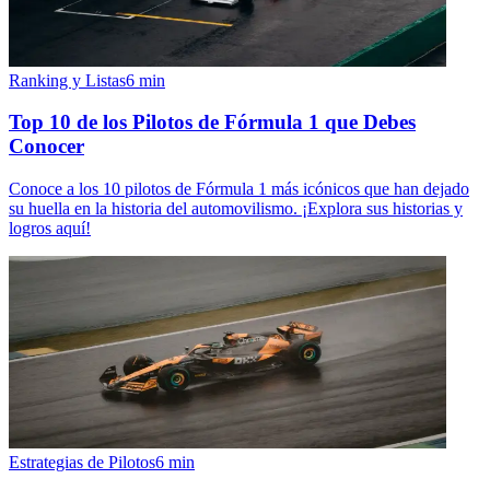
Ranking y Listas
6
min
Top 10 de los Pilotos de Fórmula 1 que Debes
Conocer
Conoce a los 10 pilotos de Fórmula 1 más icónicos que han dejado
su huella en la historia del automovilismo. ¡Explora sus historias y
logros aquí!
Estrategias de Pilotos
6
min