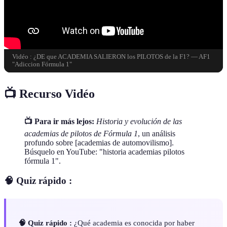
Vidéo : ¿DE que ACADEMIA SALIERON los PILOTOS de la F1? — AF1
"Adiccion Fórmula 1"
📺 Recurso Vidéo
📺 Para ir más lejos:
Historia y evolución de las
academias de pilotos de Fórmula 1
, un análisis
profundo sobre [academias de automovilismo].
Búsquelo en YouTube: "historia academias pilotos
fórmula 1".
🧠 Quiz rápido :
🧠 Quiz rápido :
¿Qué academia es conocida por haber