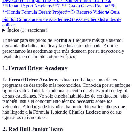
Development Programme**
5. **Sauber Junior Team**
6.
**Renault Sport Academy**
7. **Toyota Gazoo Racing**
8.
**Honda Formula Dream Project**
📺 Recurso Vidéo
🧠 Quiz
rápido :
Comparación de Academias
Glossaire
Checklist antes de
aplicar
Índice
(
14
secciones
)
Entrenar para ser piloto de
Fórmula 1
requiere más que talento;
demanda disciplina, técnica y la educación adecuada. Aquí te
presentamos las academias que más destacan por su trayectoria y
resultados en el ámbito automovilístico.
1.
Ferrari Driver Academy
La
Ferrari Driver Academy
, situada en Italia, es uno de los
programas de desarrollo más reconocidos. Conocida por su enfoque
riguroso y detallado, la academia se centra en el desarrollo integral
de sus estudiantes. No solo enseña habilidades de conducción, sino
también instila el conocimiento técnico necesario sobre los
vehículos. A lo largo de los años, ha producido varios pilotos que
han llegado a la Fórmula 1, siendo
Charles Leclerc
uno de sus
egresados más notables.
2.
Red Bull Junior Team