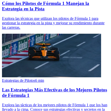
Cómo los Pilotos de Fórmula 1 Manejan la
Estrategia en la Pista
Explora las técnicas que utilizan los pilotos de Fórmula 1 para
gestionar la estrategia en la pista y mejorar su rendimiento durante
las carreras.
Estrategias de Pilotos
6
min
Las Estrategias Más Efectivas de los Mejores Pilotos
de Fórmula 1
Explora las tácticas de los mejores pilotos de Fórmula 1 que los han
llevado a la cima. Conoce sus estrategias efectivas y secretos en la