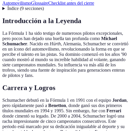
Automovilismo
Glossaire
Checklist antes del cierre
Índice
(
9
secciones
)
Introducción a la Leyenda
La Fórmula 1 ha sido testigo de numerosos pilotos excepcionales,
pero pocos han dejado una huella tan profunda como
Michael
Schumacher
. Nacido en
Hürth
, Alemania, Schumacher se convirtió
en un ícono del automovilismo, revolucionando la forma en que se
percibe el talento en las pistas. Su dominio comenzó en los años '90
cuando mostró al mundo su increíble habilidad al volante, ganando
siete campeonatos mundiales. Su influencia va más allá de los
trofeos, siendo una fuente de inspiración para generaciones enteras
de pilotos y fans.
Carrera y Logros
Schumacher debutó en la Fórmula 1 en 1991 con el equipo
Jordan
,
pero rápidamente pasó a
Benetton
, donde ganó sus dos primeros
títulos mundiales en 1994 y 1995. Sin embargo, fue con
Ferrari
donde cimentó su legado. De 2000 a 2004, Schumacher logró una
racha impresionante de cinco campeonatos consecutivos. Este
periodo está marcado por su dedicación inigualable al deporte y su