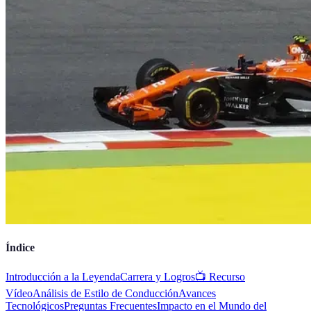
Índice
Introducción a la Leyenda
Carrera y Logros
📺 Recurso
Vídeo
Análisis de Estilo de Conducción
Avances
Tecnológicos
Preguntas Frecuentes
Impacto en el Mundo del