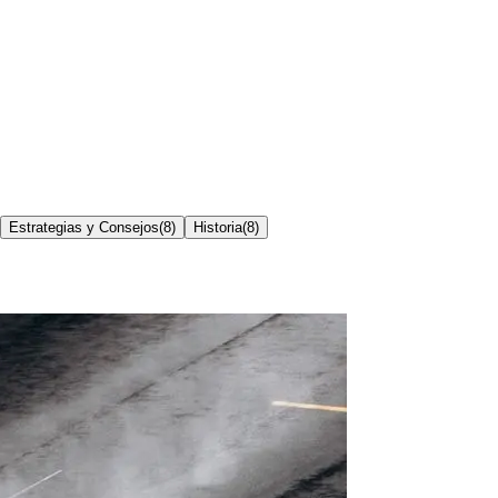
Estrategias y Consejos
(
8
)
Historia
(
8
)