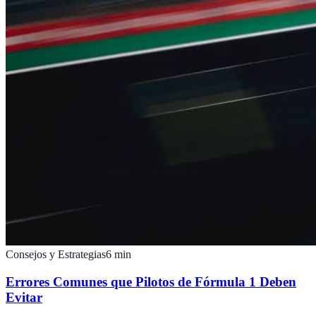
Consejos y Estrategias
6
min
Errores Comunes que Pilotos de Fórmula 1 Deben
Evitar