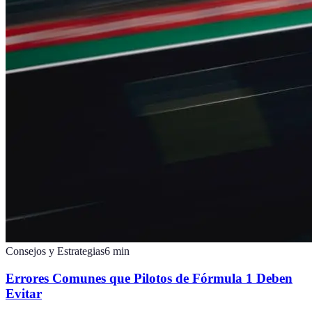
Consejos y Estrategias
6
min
Errores Comunes que Pilotos de Fórmula 1 Deben
Evitar