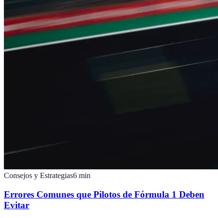
Consejos y Estrategias
6
min
Errores Comunes que Pilotos de Fórmula 1 Deben
Evitar